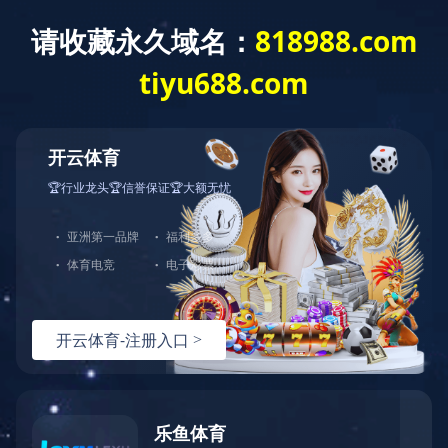
ky体育(中国)官方网站
ky
体
育
(中
国)
Talent.
官
方
加入我们
网
站
介
绍
人才团队
招聘信息
成为授权经销商
各
位
Talent Team 高校毕业生项目团队
集