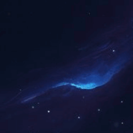
2
20
20