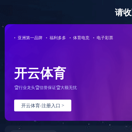
ky体育(中国)官方网站
ky体育(中国)官方
关干.
网站
我
News.
新闻资讯