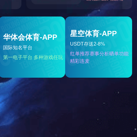
 年度先进表彰盛典圆满举行