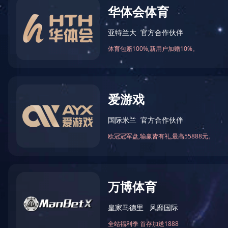
News Center 事件方式
ky体育(中国)官方网站
20