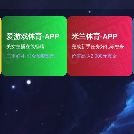
启航计划——新员工赋能培训
26-05-16
查阅更好
辽阳市党政代表团莅临国盛智科考察
26-03-21
核实大量
新程跨越，智造无限——ky体育(中国)官方网站