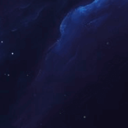
026-03-03
查阅许多
喜报丨潘卫国董事长荣获“2025年度崇川区高质
26-01-31
怎么查看非常多
数驱内生 价值外拓——国盛论坛圆满举办
26-01-12
看大量