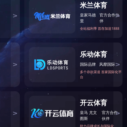
作客户
服务与支持
在线报修