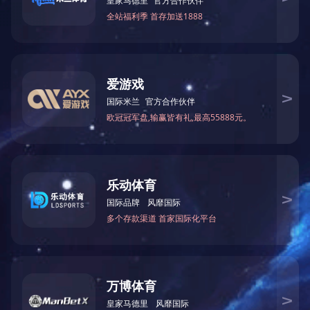
400-684-7900
展
现
宁波国盛智能化科学公司公司股票有限的公司 地 址：安徽省常熟市
崇川区港闸经济能力开发建设区永通道2号 传 真：0513-85603916、
线
0513-85602596
上
邮 箱：
gszk@uxopp.com
营
销
智能手机企业官网
与
服
务
项
快手小视频号
目
的
短视频号
风
险
投
资
直