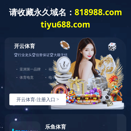
ky体育(中国)官方网站
ky
体
育
(中
国)
Main Products.
官
方
主营产品
网
站
关
立式加工中心
龙门加工中心
卧式加工中心
卧式镗铣加工中
干
心
我
们
公
数控车床
模具类加工中心
五轴加工中心
智能自动化生产
司
线