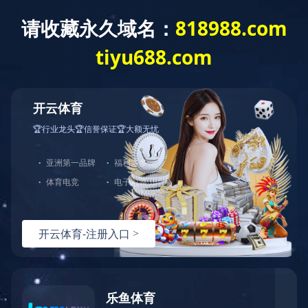
ky体育(中国)官方网站
ky
体
育
(中
国)
Contact Us.
官
方
联系我们
网
站
针
对
子公司联系方式
服务热线
让
我
们
加入我们
咨询留言